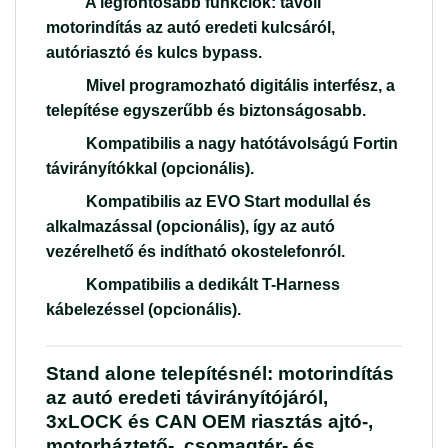
A legfontosabb funkciók: távoli
motorindítás az autó eredeti kulcsáról,
autóriasztó és kulcs bypass.
Mivel programozható digitális interfész, a
telepítése egyszerűbb és biztonságosabb.
Kompatibilis a nagy hatótávolságú Fortin
távirányítókkal (opcionális).
Kompatibilis az EVO Start modullal és
alkalmazással (opcionális), így az autó
vezérelhető és indítható okostelefonról.
Kompatibilis a dedikált T-Harness
kábelezéssel (opcionális).
Stand alone telepítésnél: motorindítás
az autó eredeti távirányítójáról,
3xLOCK és CAN OEM riasztás ajtó-,
motorháztető-, csomagtér- és