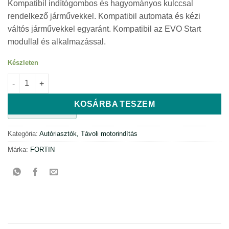
Kompatibil indítógombos és hagyományos kulccsal
rendelkező járművekkel. Kompatibil automata és kézi
váltós járművekkel egyaránt. Kompatibil az EVO Start
modullal és alkalmazással.
Készleten
Motorindítás és EVO-ONE riasztó mennyiség
KOSÁRBA TESZEM
Cikkszám:
FEONE00
Kategória:
Autóriasztók, Távoli motorindítás
Márka:
FORTIN