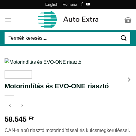
Skip
English
Română
to
content
Keresés
a
következőre:
Motorindítás és EVO-ONE riasztó
58.545
Ft
CAN-alapú riasztó motorindítással és kulcsmegkerüléssel.