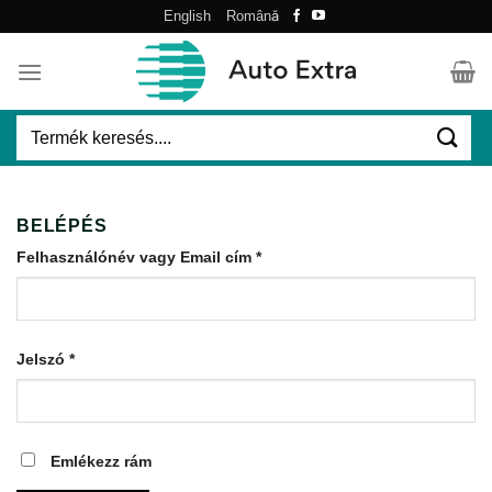
Skip
English
Română
to
content
Keresés
a
következőre:
BELÉPÉS
Kötelező
Felhasználónév vagy Email cím
*
Kötelező
Jelszó
*
Emlékezz rám