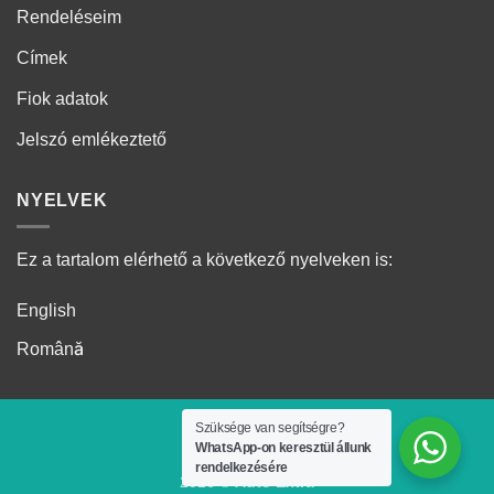
Rendeléseim
Címek
Fiok adatok
Jelszó emlékeztető
NYELVEK
Ez a tartalom elérhető a következő nyelveken is:
English
Română
Szüksége van segítségre?
WhatsApp-on keresztül állunk
rendelkezésére
2026 ©
Auto Extra