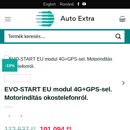
Skip
English
Română
to
content
Keresés
a
következőre:
-10%
EVO-START EU modul 4G+GPS-sel.
Motorindítás okostelefonról.
Original
Current
112.537
101.094
Ft
Ft