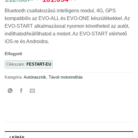
price
price
Bluetooth csatlakozású intelligens modul, 4G, GPS
was:
is:
kompatibilis az EVO-ALL és EVO-ONE készülékekkel. Az
112.537 Ft.
101.094 Ft.
EVO-START alkalmazással nyomon követheted az autót,
indíthatod/leállíthatod a motort. Az EVO-START elérhető
iOS-re és Androidra.
Elfogyott
Cikkszám:
FESTART-EU
Kategória:
Autóriasztók, Távoli motorindítás
LEÍRÁS