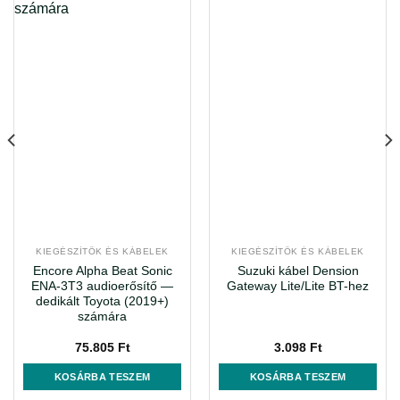
KIEGÉSZÍTÖK ÉS KÁBELEK
KIEGÉSZÍTÖK ÉS KÁBELEK
Encore Alpha Beat Sonic
Suzuki kábel Dension
ENA-3T3 audioerősítő —
Gateway Lite/Lite BT-hez
dedikált Toyota (2019+)
számára
nt
75.805
Ft
3.098
Ft
KOSÁRBA TESZEM
KOSÁRBA TESZEM
 Ft.