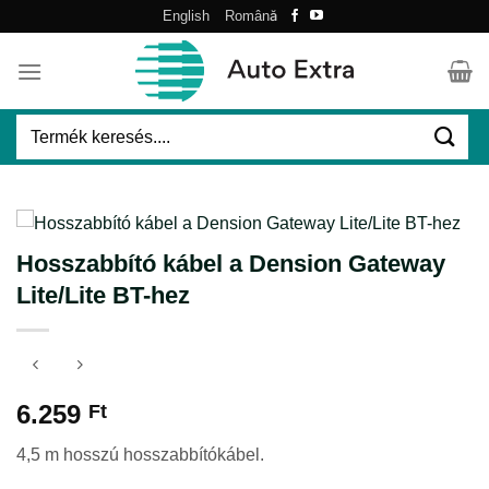
Skip
English
Română
to
content
Keresés
a
következőre:
Hosszabbító kábel a Dension Gateway
Lite/Lite BT-hez
6.259
Ft
4,5 m hosszú hosszabbítókábel.