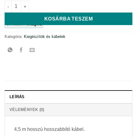
Hosszabbító kábel a Dension Gateway Lite/Lite BT-hez mennyi
KOSÁRBA TESZEM
Cikkszám:
ext1gw1
Kategória:
Kiegészítök és kábelek
LEÍRÁS
VÉLEMÉNYEK (0)
4,5 m hosszú hosszabbító kábel.