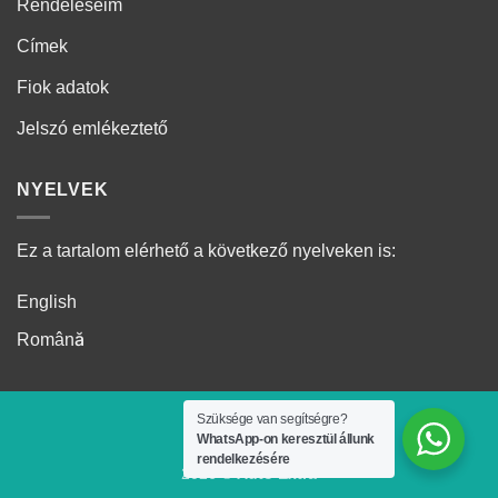
Rendeléseim
Címek
Fiok adatok
Jelszó emlékeztető
NYELVEK
Ez a tartalom elérhető a következő nyelveken is:
English
Română
Szüksége van segítségre?
WhatsApp-on keresztül állunk
rendelkezésére
2026 ©
Auto Extra