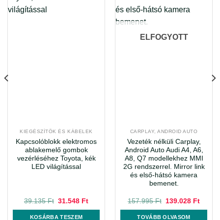
ELFOGYOTT
KIEGÉSZÍTÖK ÉS KÁBELEK
CARPLAY, ANDROID AUTO
Kapcsolóblokk elektromos
Vezeték nélküli Carplay,
ablakemelő gombok
Android Auto Audi A4, A6,
vezérléséhez Toyota, kék
A8, Q7 modellekhez MMI
LED világítással
2G rendszerrel. Mirror link
és első-hátsó kamera
bemenet.
Original
Current
Original
Curren
39.135
Ft
31.548
Ft
157.995
Ft
139.028
Ft
price
price
price
price
was:
is:
was:
is:
KOSÁRBA TESZEM
TOVÁBB OLVASOM
39.135 Ft.
31.548 Ft.
157.995 Ft.
139.02