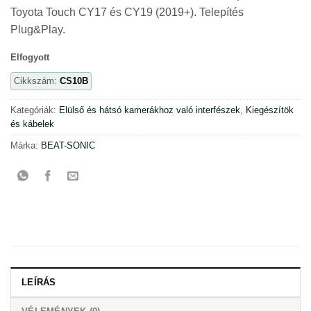
Toyota Touch CY17 és CY19 (2019+). Telepítés
Plug&Play.
Elfogyott
Cikkszám:
CS10B
Kategóriák:
Elülső és hátsó kamerákhoz való interfészek
,
Kiegészítök
és kábelek
Márka:
BEAT-SONIC
LEÍRÁS