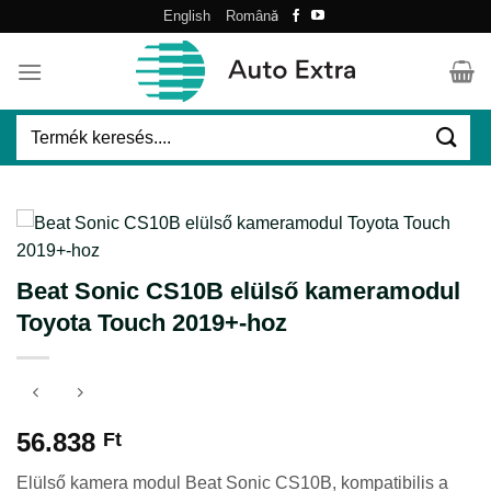
Skip
English
Română
to
content
Keresés
a
következőre:
Beat Sonic CS10B elülső kameramodul
Toyota Touch 2019+-hoz
56.838
Ft
Elülső kamera modul Beat Sonic CS10B, kompatibilis a