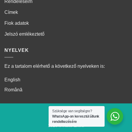
Rendeléseim
Címek
Fiok adatok
Jelszó emlékeztető
NYELVEK
Ez a tartalom elérhető a következő nyelveken is:
English
Română
Szüksége van segítségre?
WhatsApp-on keresztül állunk
rendelkezésére
2026 ©
Auto Extra