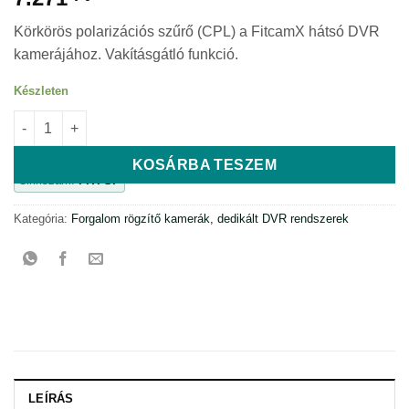
Körkörös polarizációs szűrő (CPL) a FitcamX hátsó DVR
kamerájához. Vakításgátló funkció.
Készleten
Cirkulárisan polarizáló, tükröződésgátló szűrő hátsó kamerá
KOSÁRBA TESZEM
Cikkszám:
FITFSP
Kategória:
Forgalom rögzítő kamerák, dedikált DVR rendszerek
LEÍRÁS