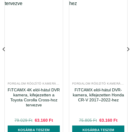
FORGALOM RÖGZÍTŐ KAMERÁK, DEDIKÁLT DVR RENDSZEREK
FORGALOM RÖGZÍTŐ KAMERÁK, DEDIKÁLT DVR RENDSZEREK
FiTCAMX 4K elöl-hátul DVR
FiTCAMX elöl-hátul DVR-
kamera, kifejezetten a
kamera, kifejezetten Honda
Toyota Corolla Cross-hoz
CR-V 2017–2022-hez
tervezve
nt
Original
Current
Original
Current
79.029
Ft
63.160
Ft
75.805
Ft
63.160
Ft
price
price
price
price
was:
is:
was:
is:
KOSÁRBA TESZEM
KOSÁRBA TESZEM
 Ft.
79.029 Ft.
63.160 Ft.
75.805 Ft.
63.160 