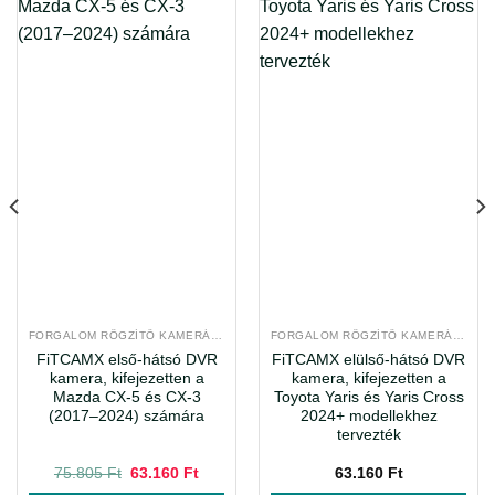
FORGALOM RÖGZÍTŐ KAMERÁK, DEDIKÁLT DVR RENDSZEREK
FORGALOM RÖGZÍTŐ KAMERÁK, DEDIKÁLT DVR RENDSZEREK
FiTCAMX első-hátsó DVR
FiTCAMX elülső-hátsó DVR
kamera, kifejezetten a
kamera, kifejezetten a
Mazda CX-5 és CX-3
Toyota Yaris és Yaris Cross
(2017–2024) számára
2024+ modellekhez
tervezték
Original
Current
75.805
Ft
63.160
Ft
63.160
Ft
price
price