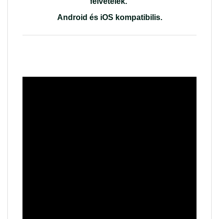
felvételek.
Android és iOS kompatibilis
.
Plug&Play telepítés. Csatlakozó a
csatlakozóba!
Nem kell a biztosítéktáblához
csatlakoztatni! Autóra szabott
csatlakozóval szállítva.