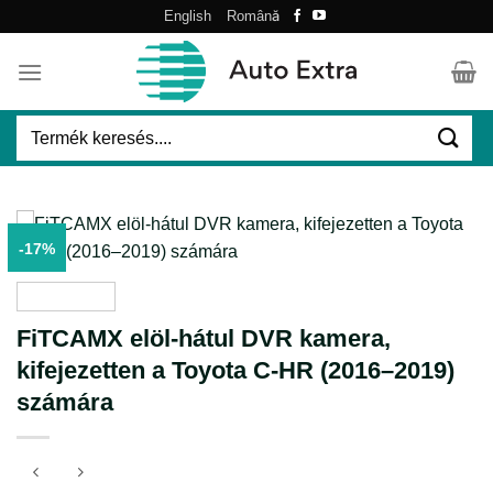
Skip
English
Română
to
content
Keresés
a
következőre:
-17%
FiTCAMX elöl-hátul DVR kamera,
kifejezetten a Toyota C-HR (2016–2019)
számára