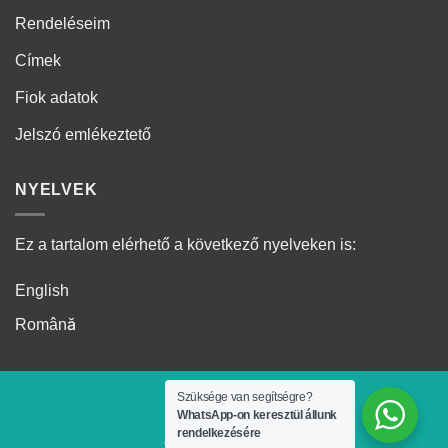
Rendeléseim
Címek
Fiok adatok
Jelszó emlékeztető
NYELVEK
Ez a tartalom elérhető a következő nyelveken is:
English
Română
Szüksége van segítségre?
WhatsApp-on keresztül állunk
rendelkezésére
2026 ©
Auto Extra