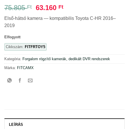
Original
Current
75.805
63.160
Ft
Ft
price
price
Első-hátsó kamera — kompatibilis Toyota C-HR 2016–
was:
is:
2019
75.805 Ft.
63.160 Ft.
Elfogyott
Cikkszám:
FITFRTOY5
Kategória:
Forgalom rögzítő kamerák, dedikált DVR rendszerek
Márka:
FITCAMX
LEÍRÁS