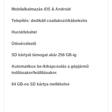
Mobilalkalmazás iOS & Android
Telepítés: dedikált csatlakozó/kábelezés
Hurokfelvétel
Ütésérzékelő
SD kártyát támogat akár 256 GB-ig
Automatikus be-/kikapcsolás a gépjármű
indításakor/leállításakor.
64 GB-os SD kártya mellékelve