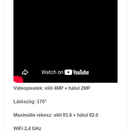
Műszaki adatok:
2K Dual kamera:
CPU: Novatek 96670
Kamera felbontás: 1440P (2K)
Videopixelek: elöl 4MP + hátul 2MP
Látószög: 170°
Maximális rekesz: elöl f/1.6 + hátul f/2.0
WiFi 2,4 GHz