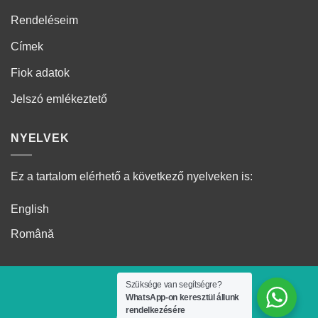
Rendeléseim
Címek
Fiok adatok
Jelszó emlékeztető
NYELVEK
Ez a tartalom elérhető a következő nyelveken is:
English
Română
Szüksége van segítségre?
WhatsApp-on keresztül állunk
rendelkezésére