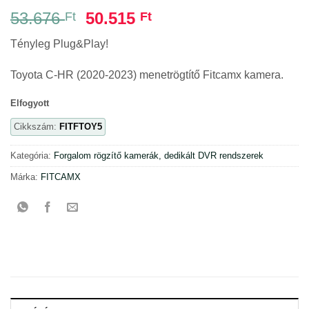
Original
Current
53.676
50.515
Ft
Ft
price
price
Tényleg Plug&Play!
was:
is:
53.676 Ft.
50.515 Ft.
Toyota C-HR (2020-2023) menetrögtítő Fitcamx kamera.
Elfogyott
Cikkszám:
FITFTOY5
Kategória:
Forgalom rögzítő kamerák, dedikált DVR rendszerek
Márka:
FITCAMX