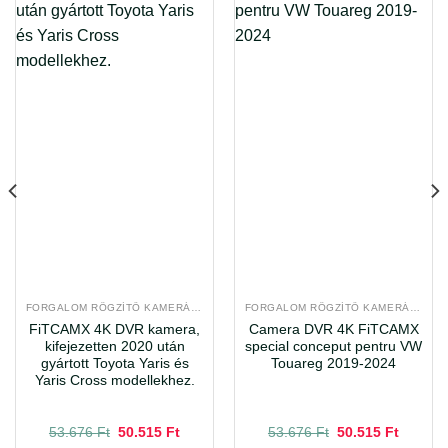
FORGALOM RÖGZÍTŐ KAMERÁK, DEDIKÁLT DVR RENDSZEREK
FORGALOM RÖGZÍTŐ KAMERÁK, DEDIKÁLT DVR RENDSZEREK
FiTCAMX 4K DVR kamera,
Camera DVR 4K FiTCAMX
kifejezetten 2020 után
special conceput pentru VW
gyártott Toyota Yaris és
Touareg 2019-2024
Yaris Cross modellekhez.
nt
Original
Current
Original
Current
53.676
Ft
50.515
Ft
53.676
Ft
50.515
Ft
price
price
price
price