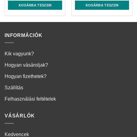
was:
is:
was:
is:
KOSÁRBA TESZEM
KOSÁRBA TESZEM
 Ft.
53.676 Ft.
50.515 Ft.
53.676 Ft.
50.515 
INFORMÁCIÓK
Kik vagyunk?
Hogyan vásároljak?
Hogyan fizethetek?
Szállítás
Felhasználási feltételek
VÁSÁRLÓK
Kedvencek