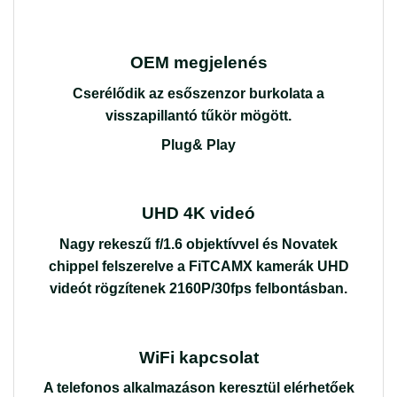
OEM megjelenés
Cserélődik az esőszenzor burkolata a
visszapillantó tűkör mögött.
Plug& Play
UHD 4K videó
Nagy rekeszű f/1.6 objektívvel és Novatek
chippel felszerelve a FiTCAMX kamerák UHD
videót rögzítenek 2160P/30fps felbontásban.
WiFi kapcsolat
A telefonos alkalmazáson keresztül elérhetőek