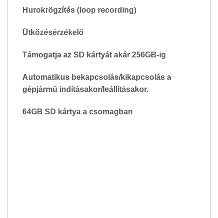
Hurokrögzítés (loop recording)
Ütközésérzékelő
Támogatja az SD kártyát akár 256GB-ig
Automatikus bekapcsolás/kikapcsolás a
gépjármű indításakor/leállításakor.
64GB SD kártya a csomagban