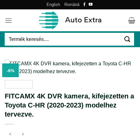
Skip
English
Română
to
content
Keresés
a
következőre:
-6%
FITCAMX 4K DVR kamera, kifejezetten a
Toyota C-HR (2020-2023) modelhez
tervezve.