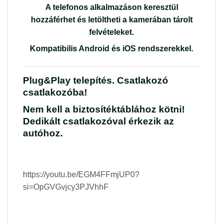
A telefonos alkalmazáson keresztül
hozzáférhet és letöltheti a kamerában tárolt
felvételeket.
Kompatibilis Android és iOS rendszerekkel
.
Plug&Play telepítés. Csatlakozó
csatlakozóba!
Nem kell a biztosítéktáblához kötni!
Dedikált csatlakozóval érkezik az
autóhoz.
https://youtu.be/EGM4FFmjUP0?
si=OpGVGvjcy3PJVhhF