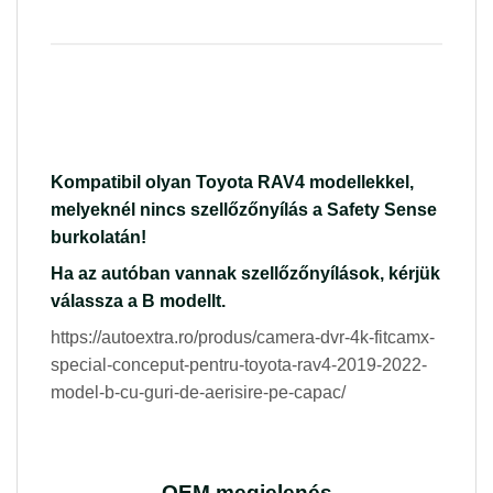
Kompatibil olyan Toyota RAV4 modellekkel,
melyeknél nincs szellőzőnyílás a Safety Sense
burkolatán!
Ha az autóban vannak szellőzőnyílások, kérjük
válassza a B modellt.
https://autoextra.ro/produs/camera-dvr-4k-fitcamx-
special-conceput-pentru-toyota-rav4-2019-2022-
model-b-cu-guri-de-aerisire-pe-capac/
OEM megjelenés