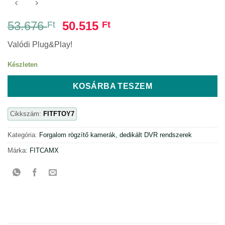
Original
Current
53.676
50.515
Ft
Ft
price
price
Valódi Plug&Play!
was:
is:
53.676 Ft.
50.515 Ft.
Készleten
KOSÁRBA TESZEM
Cikkszám:
FITFTOY7
Kategória:
Forgalom rögzítő kamerák, dedikált DVR rendszerek
Márka:
FITCAMX