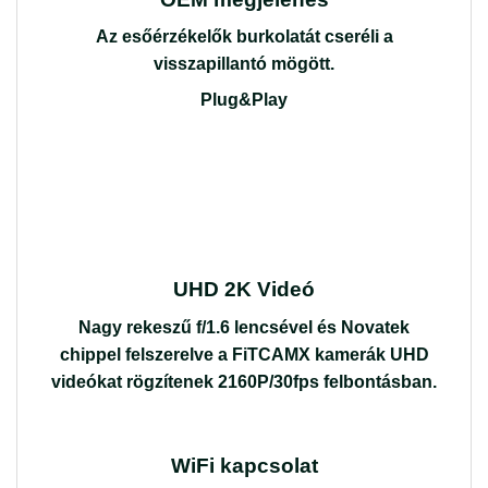
Az esőérzékelők burkolatát cseréli a
visszapillantó mögött.
Plug&Play
UHD 2K Videó
Nagy rekeszű f/1.6 lencsével és Novatek
chippel felszerelve a FiTCAMX kamerák UHD
videókat rögzítenek 2160P/30fps felbontásban.
WiFi kapcsolat