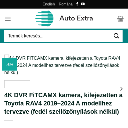
Skip
English
Română
to
content
Keresés
a
következőre:
-6%
4K DVR FiTCAMX kamera, kifejezetten a
Toyota RAV4 2019–2024 A modellhez
tervezve (fedél szellőzőnyílások nélkül)