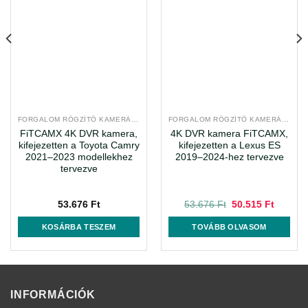
FORGALOM RÖGZÍTŐ KAMERÁK, DEDIKÁLT DVR RENDSZEREK
FORGALOM RÖGZÍTŐ KAMERÁK, DEDIKÁLT DVR RENDSZEREK
FiTCAMX 4K DVR kamera,
4K DVR kamera FiTCAMX,
kifejezetten a Toyota Camry
kifejezetten a Lexus ES
2021–2023 modellekhez
2019–2024-hez tervezve
tervezve
nt
Original
Current
53.676
Ft
53.676
Ft
50.515
Ft
price
price
was:
is:
KOSÁRBA TESZEM
TOVÁBB OLVASOM
 Ft.
53.676 Ft.
50.515 
INFORMÁCIÓK